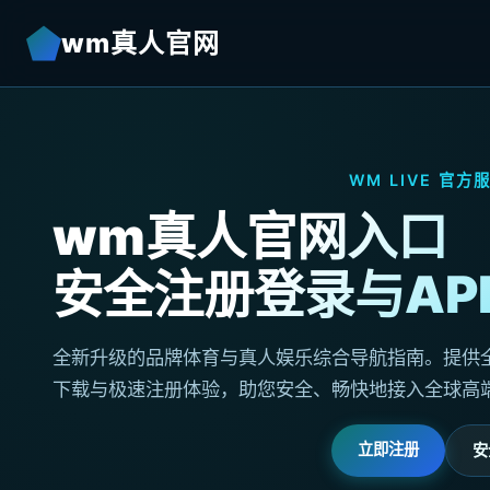
wm真人官网
WM LIVE 官方
wm真人官网入口
安全注册登录与AP
全新升级的品牌体育与真人娱乐综合导航指南。提供
下载与极速注册体验，助您安全、畅快地接入全球高
立即注册
安