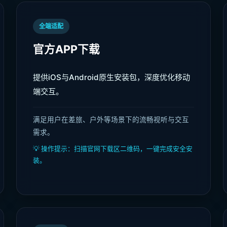
全端适配
官方APP下载
提供iOS与Android原生安装包，深度优化移动
端交互。
满足用户在差旅、户外等场景下的流畅视听与交互
需求。
💡 操作提示：扫描官网下载区二维码，一键完成安全安
装。