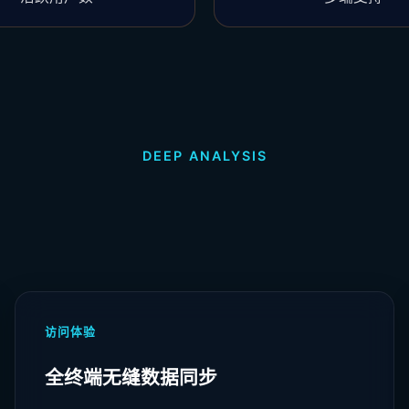
DEEP ANALYSIS
访问体验
全终端无缝数据同步