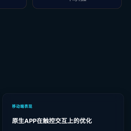
移动端表现
原生APP在触控交互上的优化