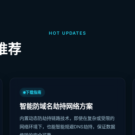
HOT UPDATES
推荐
下载指南
智能防域名劫持网络方案
内置动态防劫持链路技术，即使在复杂或受限的
网络环境下，也能智能规避DNS劫持，保证数据