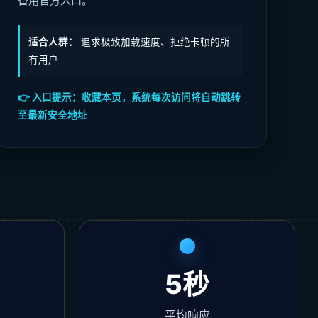
备用官方入口。
适合人群：
追求极致加载速度、拒绝卡顿的所
有用户
👉 入口提示：收藏本页，系统每次访问将自动跳转
至最新安全地址
5秒
平均响应