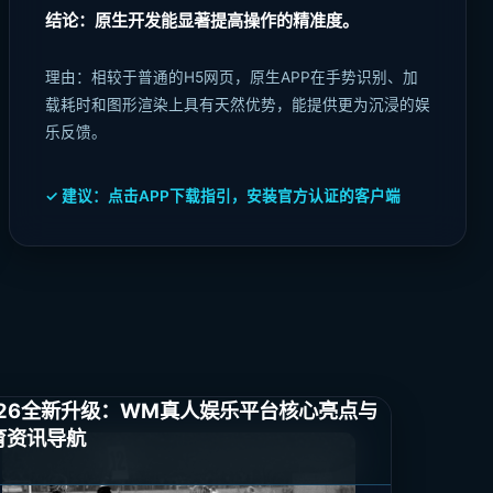
结论：原生开发能显著提高操作的精准度。
理由：相较于普通的H5网页，原生APP在手势识别、加
载耗时和图形渲染上具有天然优势，能提供更为沉浸的娱
乐反馈。
✓ 建议：点击APP下载指引，安装官方认证的客户端
026全新升级：WM真人娱乐平台核心亮点与
育资讯导航