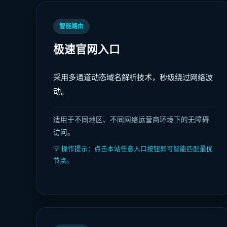
智能路由
极速官网入口
采用多通道动态域名解析技术，秒级绕过网络波
动。
适用于不同地区、不同网络运营商环境下的无障碍
访问。
💡 操作提示：点击本站任意入口按钮即可智能匹配最优
节点。