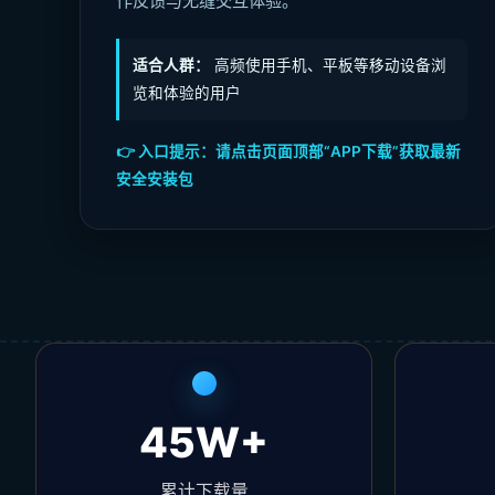
作反馈与无缝交互体验。
适合人群：
高频使用手机、平板等移动设备浏
览和体验的用户
👉 入口提示：请点击页面顶部“APP下载”获取最新
安全安装包
45W+
累计下载量