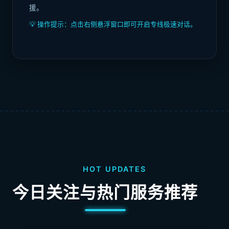
援。
💡 操作提示：点击右侧悬浮窗口即可开启专线极速对话。
HOT UPDATES
今日关注与热门服务推荐