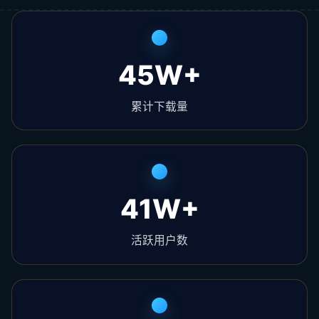
45W+
累计下载量
41W+
活跃用户数