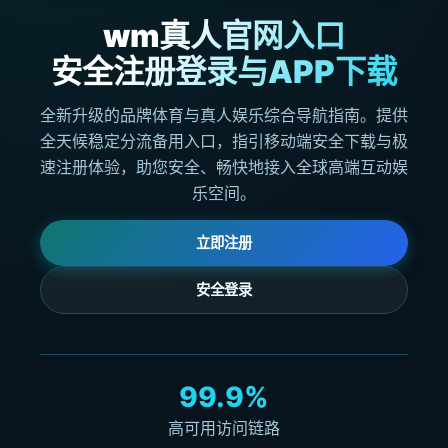
wm真人官网入口
安全注册登录与APP下载
全新升级的品牌体育与真人娱乐综合导航指南。提供
全天候稳定分流备用入口，指引移动端安全下载与极
速注册体验，助您安全、畅快地接入全球高端互动娱
乐空间。
立即注册
安全登录
99.9%
高可用访问链路