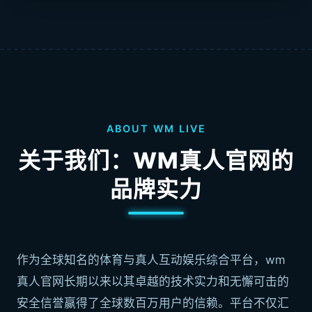
ABOUT WM LIVE
关于我们：WM真人官网的
品牌实力
作为全球知名的体育与真人互动娱乐综合平台，wm
真人官网长期以来以其卓越的技术实力和无懈可击的
安全信誉赢得了全球数百万用户的信赖。平台不仅汇