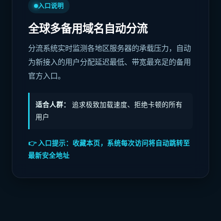
入口说明
全球多备用域名自动分流
分流系统实时监测各地区服务器的承载压力，自动
为新接入的用户分配延迟最低、带宽最充足的备用
官方入口。
适合人群：
追求极致加载速度、拒绝卡顿的所有
用户
👉 入口提示：收藏本页，系统每次访问将自动跳转至
最新安全地址