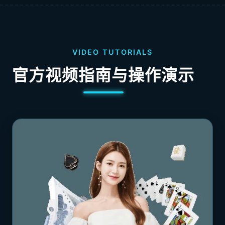
VIDEO TUTORIALS
官方视频指南与操作演示