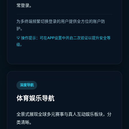
常登录。
为多终端频繁切换登录的用户提供全方位的账户防
护。
💡 操作提示：可在APP设置中开启二次验证以提升安全等
级。
深度导航
体育娱乐导航
全景式展现全球多元赛事与真人互动娱乐板块，分
类清晰。